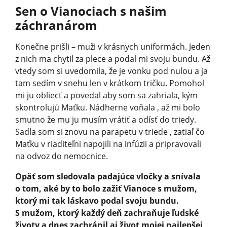
Sen o Vianociach s našim
záchranárom
Konečne prišli – muži v krásnych uniformách. Jeden
z nich ma chytil za plece a podal mi svoju bundu. Až
vtedy som si uvedomila, že je vonku pod nulou a ja
tam sedím v snehu len v krátkom tričku. Pomohol
mi ju obliecť a povedal aby som sa zahriala, kým
skontrolujú Maťku. Nádherne voňala , až mi bolo
smutno že mu ju musím vrátiť a odísť do triedy.
Sadla som si znovu na parapetu v triede , zatiaľ čo
Maťku v riaditeľni napojili na infúzii a pripravovali
na odvoz do nemocnice.
Opäť som sledovala padajúce vločky a snívala
o tom, aké by to bolo zažiť Vianoce s mužom,
ktorý mi tak láskavo podal svoju bundu.
S mužom, ktorý každý deň zachraňuje ľudské
životy a dnes zachránil aj život mojej najlepšej