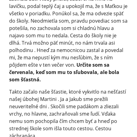
lavičku, podal teplý čaj a upokojil ma, že s Maťkou je
všetko v poriadku. Ponúkol sa, že ma odvezie späť
do školy. Neodmietla som, pravdu povediac som sa
potešila, no zachovala som si chladnú hlavu a
najavo som mu to nedala. Cesta do školy nie je
dlhá. Trvá možno päť minút, no nám trvala asi
polhodinu . Hneď za nemocnicou zastal a povedal
mi, že ma nepustí kým mu nesľúbim, že s ním
pôjdem ešte v ten večer von.
Určite som sa
červenala, keď som mu to sľubovala, ale bola
som šťastná.
Takto začalo naše šťastie, ktoré vykvitlo na nešťastí
našej úbohej Martini . Ja a Jakub sme prežili
neuveriteľné dni . Skočili sme padákom a zliezali
vrchy, no hlavne, zachraňovali sme ľudí. Vďaka
nemu som pochopila čím chcem byť a hneď po
strednej škole som išla touto cestou. Cestou
záchranára..