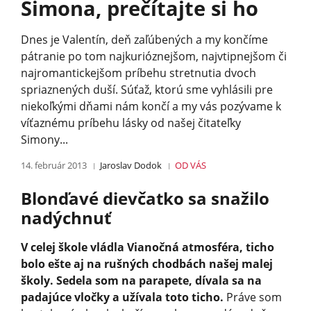
Simona, prečítajte si ho
Dnes je Valentín, deň zaľúbených a my končíme
pátranie po tom najkurióznejšom, najvtipnejšom či
najromantickejšom príbehu stretnutia dvoch
spriaznených duší. Súťaž, ktorú sme vyhlásili pre
niekoľkými dňami nám končí a my vás pozývame k
víťaznému príbehu lásky od našej čitateľky
Simony...
14. február 2013
Jaroslav Dodok
OD VÁS
Blonďavé dievčatko sa snažilo
nadýchnuť
V celej škole vládla Vianočná atmosféra, ticho
bolo ešte aj na rušných chodbách našej malej
školy. Sedela som na parapete, dívala sa na
padajúce vločky a užívala toto ticho.
Práve som