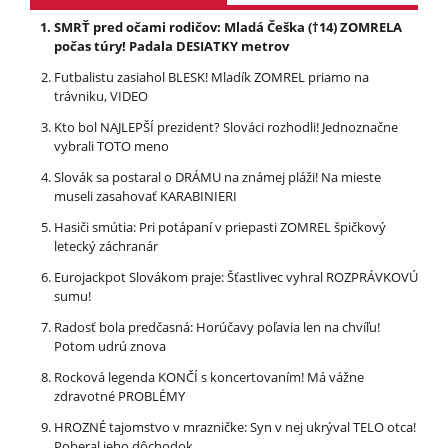
SMRŤ pred očami rodičov: Mladá Češka (†14) ZOMRELA
počas túry! Padala DESIATKY metrov
Futbalistu zasiahol BLESK! Mladík ZOMREL priamo na
trávniku, VIDEO
Kto bol NAJLEPŠÍ prezident? Slováci rozhodli! Jednoznačne
vybrali TOTO meno
Slovák sa postaral o DRÁMU na známej pláži! Na mieste
museli zasahovať KARABINIERI
Hasiči smútia: Pri potápaní v priepasti ZOMREL špičkový
letecký záchranár
Eurojackpot Slovákom praje: Šťastlivec vyhral ROZPRÁVKOVÚ
sumu!
Radosť bola predčasná: Horúčavy poľavia len na chvíľu!
Potom udrú znova
Rocková legenda KONČÍ s koncertovaním! Má vážne
zdravotné PROBLÉMY
HROZNÉ tajomstvo v mrazničke: Syn v nej ukrýval TELO otca!
Poberal jeho dôchodok