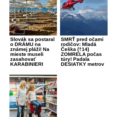
Slovák sa postaral
SMRŤ pred očami
o DRÁMU na
rodičov: Mladá
známej pláži! Na
Češka (†14)
mieste museli
ZOMRELA počas
zasahovať
túry! Padala
KARABINIERI
DESIATKY metrov