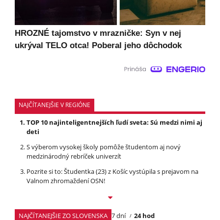
HROZNÉ tajomstvo v mrazničke: Syn v nej
ukrýval TELO otca! Poberal jeho dôchodok
NAJČÍTANEJŠIE V REGIÓNE
TOP 10 najinteligentnejších ľudí sveta: Sú medzi nimi aj
deti
S výberom vysokej školy pomôže študentom aj nový
medzinárodný rebríček univerzít
Pozrite si to: Študentka (23) z Košíc vystúpila s prejavom na
Valnom zhromaždení OSN!
NAJČÍTANEJŠIE ZO SLOVENSKA
7 dní
24 hod