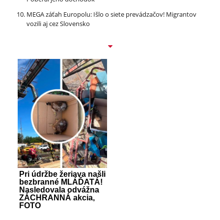
MEGA záťah Europolu: Išlo o siete prevádzačov! Migrantov
vozili aj cez Slovensko
Pri údržbe žeriava našli
bezbranné MLÁĎATÁ!
Nasledovala odvážna
ZÁCHRANNÁ akcia,
FOTO