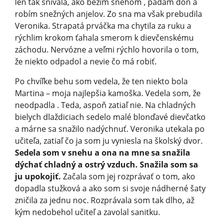
len tak snívala, ako bežím snehom , padám doň a
robím snežných anjelov. Zo sna ma však prebudila
Veronika. Strapatá prváčka ma chytila za ruku a
rýchlim krokom ťahala smerom k dievčenskému
záchodu. Nervózne a veľmi rýchlo hovorila o tom,
že niekto odpadol a nevie čo má robiť.
Po chvíľke behu som vedela, že ten niekto bola
Martina – moja najlepšia kamoška. Vedela som, že
neodpadla . Teda, aspoň zatiaľ nie. Na chladných
bielych dlaždiciach sedelo malé blonďavé dievčatko
a márne sa snažilo nadýchnuť. Veronika utekala po
učiteľa, zatiaľ čo ja som ju vyniesla na školský dvor.
Sedela som v snehu a ona na mne sa snažila
dýchať chladný a ostrý vzduch. Snažila som sa
ju upokojiť.
Začala som jej rozprávať o tom, ako
dopadla stužková a ako som si svoje nádherné šaty
zničila za jednu noc. Rozprávala som tak dlho, až
kým nedobehol učiteľ a zavolal sanitku.