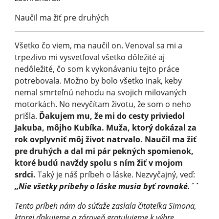
Naučil ma žiť pre druhých
Všetko čo viem, ma naučil on. Venoval sa mi a
trpezlivo mi vysvetľoval všetko dôležité aj
nedôležité, čo som k vykonávaniu tejto práce
potrebovala. Možno by bolo všetko inak, keby
nemal smrteľnú nehodu na svojich milovaných
motorkách. No nevyčítam životu, že som o neho
prišla.
Ďakujem mu, že mi do cesty priviedol
Jakuba, môjho Kubíka. Muža, ktorý dokázal za
rok ovplyvniť môj život natrvalo. Naučil ma žiť
pre druhých a dal mi pár pekných spomienok,
ktoré budú navždy spolu s ním žiť v mojom
srdci.
Taký je náš príbeh o láske. Nezvyčajný, veď:
,,Nie všetky príbehy o láske musia byť rovnaké.´´
Tento príbeh nám do súťaže zaslala čitateľka Simona,
ktorej ďakujeme a zároveň gratulujeme k výhre