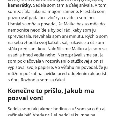
kamarátky.
Sedela som tam a ďalej snívala. V tom
som zacítila ruku na mojom ramene. Prestala som
pozorovať padajúce vločky a uvidela som ho.
Usmial sa mňa a povedal, že Maťka bez zo mňa do
nemocnice neodíde a by bol rád, keby som ju
sprevádzala. Neváhala som ani minútu. Rýchlo som
na seba zhodila svoj kabát , šál, rukavice a už som
stála pred sanitkou. Naložili sme Maťku a ja som sa
usadila hneď vedľa neho. Nerozprávali sme sa . Ja
som pokračovala v rozprávaní o stužkovej a on si
vypisoval svoje papiere. Vo výťahu mi povedal, že ju
môžem počkať na lavičke pred oddelením alebo ísť
s ňou. Rozhodla som sa čakať.
Konečne to prišlo, Jakub ma
pozval von!
Sedela som tak takmer hodinu a už som sa o ňu aj
začínala báť. Vtedy prišiel, sadol si ku mne na