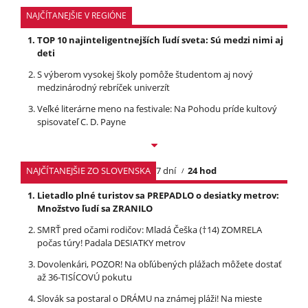
NAJČÍTANEJŠIE V REGIÓNE
TOP 10 najinteligentnejších ľudí sveta: Sú medzi nimi aj
deti
S výberom vysokej školy pomôže študentom aj nový
medzinárodný rebríček univerzít
Veľké literárne meno na festivale: Na Pohodu príde kultový
spisovateľ C. D. Payne
NAJČÍTANEJŠIE ZO SLOVENSKA
7 dní
24 hod
Lietadlo plné turistov sa PREPADLO o desiatky metrov:
Množstvo ľudí sa ZRANILO
SMRŤ pred očami rodičov: Mladá Češka (†14) ZOMRELA
počas túry! Padala DESIATKY metrov
Dovolenkári, POZOR! Na obľúbených plážach môžete dostať
až 36-TISÍCOVÚ pokutu
Slovák sa postaral o DRÁMU na známej pláži! Na mieste