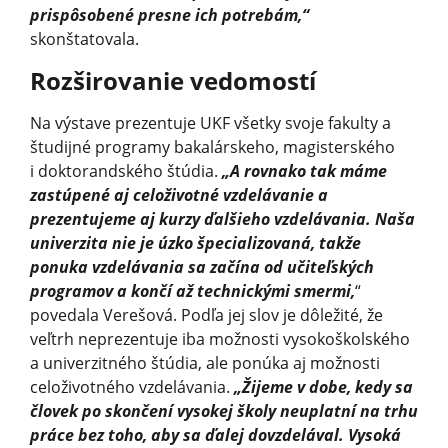
prispôsobené presne ich potrebám,“
skonštatovala.
Rozširovanie vedomostí
Na výstave prezentuje UKF všetky svoje fakulty a
študijné programy bakalárskeho, magisterského
i doktorandského štúdia.
„A rovnako tak máme
zastúpené aj celoživotné vzdelávanie a
prezentujeme aj kurzy ďalšieho vzdelávania. Naša
univerzita nie je úzko špecializovaná, takže
ponuka vzdelávania sa začína od učiteľských
programov a končí až technickými smermi,
“
povedala Verešová. Podľa jej slov je dôležité, že
veľtrh neprezentuje iba možnosti vysokoškolského
a univerzitného štúdia, ale ponúka aj možnosti
celoživotného vzdelávania.
„Žijeme v dobe, kedy sa
človek po skončení vysokej školy neuplatní na trhu
práce bez toho, aby sa ďalej dovzdelával. Vysoká