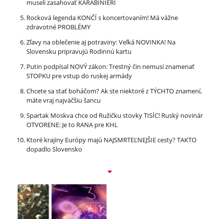
museli zasahovať KARABINIERI
Rocková legenda KONČÍ s koncertovaním! Má vážne
zdravotné PROBLÉMY
Zľavy na oblečenie aj potraviny: Veľká NOVINKA! Na
Slovensku pripravujú Rodinnú kartu
Putin podpísal NOVÝ zákon: Trestný čin nemusí znamenať
STOPKU pre vstup do ruskej armády
Chcete sa stať boháčom? Ak ste niektoré z TÝCHTO znamení,
máte vraj najväčšiu šancu
Spartak Moskva chce od Ružičku stovky TISÍC! Ruský novinár
OTVORENE: Je to RANA pre KHL
Ktoré krajiny Európy majú NAJSMRTEĽNEJŠIE cesty? TAKTO
dopadlo Slovensko