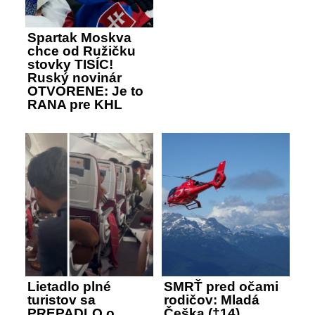
Spartak Moskva
chce od Ružičku
stovky TISÍC!
Ruský novinár
OTVORENE: Je to
RANA pre KHL
Lietadlo plné
SMRŤ pred očami
turistov sa
rodičov: Mladá
PREPADLO o
Češka (†14)