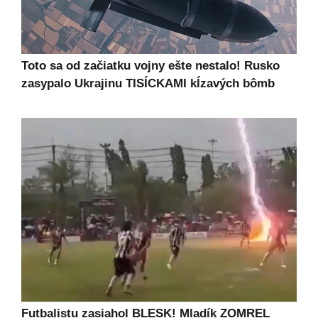
Toto sa od začiatku vojny ešte nestalo! Rusko
zasypalo Ukrajinu TISÍCKAMI kĺzavých bômb
Futbalistu zasiahol BLESK! Mladík ZOMREL