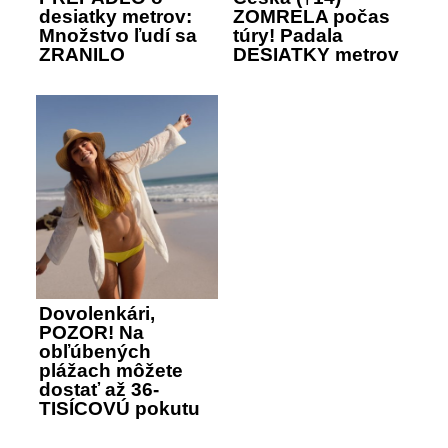
desiatky metrov:
ZOMRELA počas
Množstvo ľudí sa
túry! Padala
ZRANILO
DESIATKY metrov
Dovolenkári,
POZOR! Na
obľúbených
plážach môžete
dostať až 36-
TISÍCOVÚ pokutu