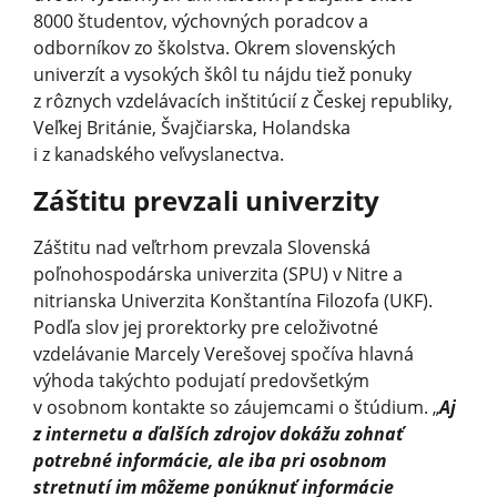
8000 študentov, výchovných poradcov a
odborníkov zo školstva. Okrem slovenských
univerzít a vysokých škôl tu nájdu tiež ponuky
z rôznych vzdelávacích inštitúcií z Českej republiky,
Veľkej Británie, Švajčiarska, Holandska
i z kanadského veľvyslanectva.
Záštitu prevzali univerzity
Záštitu nad veľtrhom prevzala Slovenská
poľnohospodárska univerzita (SPU) v Nitre a
nitrianska Univerzita Konštantína Filozofa (UKF).
Podľa slov jej prorektorky pre celoživotné
vzdelávanie Marcely Verešovej spočíva hlavná
výhoda takýchto podujatí predovšetkým
v osobnom kontakte so záujemcami o štúdium. „
Aj
z internetu a ďalších zdrojov dokážu zohnať
potrebné informácie, ale iba pri osobnom
stretnutí im môžeme ponúknuť informácie